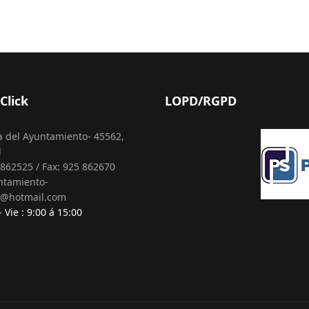
Click
LOPD/RGPD
a del Ayuntamiento- 45562,
l
862525 / Fax: 925 862670
ntamiento-
l@hotmail.com
 Vie : 9:00 á 15:00