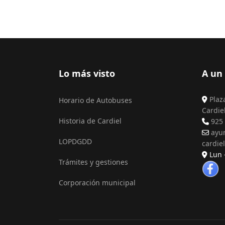
Lo más visto
A un 
Plaz
Horario de Autobuses
Cardie
Historia de Cardiel
925 
ayu
LOPDGDD
cardie
Lun -
Trámites y gestiones
Corporación municipal